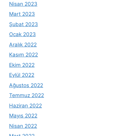
Nisan 2023
Mart 2023
Şubat 2023
Ocak 2023
Aralık 2022
Kasım 2022
Ekim 2022
Eylül 2022
Ağustos 2022
Temmuz 2022
Haziran 2022
Mayıs 2022
Nisan 2022