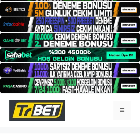
İçeriğe
atla
Menü