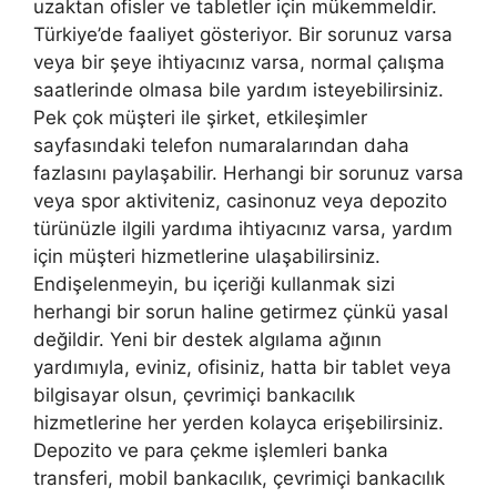
uzaktan ofisler ve tabletler için mükemmeldir.
Türkiye’de faaliyet gösteriyor. Bir sorunuz varsa
veya bir şeye ihtiyacınız varsa, normal çalışma
saatlerinde olmasa bile yardım isteyebilirsiniz.
Pek çok müşteri ile şirket, etkileşimler
sayfasındaki telefon numaralarından daha
fazlasını paylaşabilir. Herhangi bir sorunuz varsa
veya spor aktiviteniz, casinonuz veya depozito
türünüzle ilgili yardıma ihtiyacınız varsa, yardım
için müşteri hizmetlerine ulaşabilirsiniz.
Endişelenmeyin, bu içeriği kullanmak sizi
herhangi bir sorun haline getirmez çünkü yasal
değildir. Yeni bir destek algılama ağının
yardımıyla, eviniz, ofisiniz, hatta bir tablet veya
bilgisayar olsun, çevrimiçi bankacılık
hizmetlerine her yerden kolayca erişebilirsiniz.
Depozito ve para çekme işlemleri banka
transferi, mobil bankacılık, çevrimiçi bankacılık