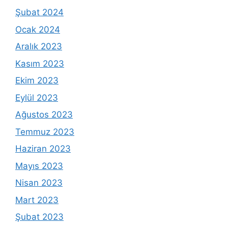
Şubat 2024
Ocak 2024
Aralık 2023
Kasım 2023
Ekim 2023
Eylül 2023
Ağustos 2023
Temmuz 2023
Haziran 2023
Mayıs 2023
Nisan 2023
Mart 2023
Şubat 2023