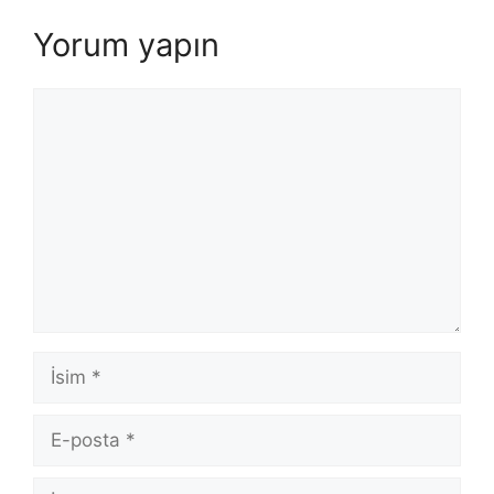
Yorum yapın
Yorum
İsim
E-
posta
İnternet