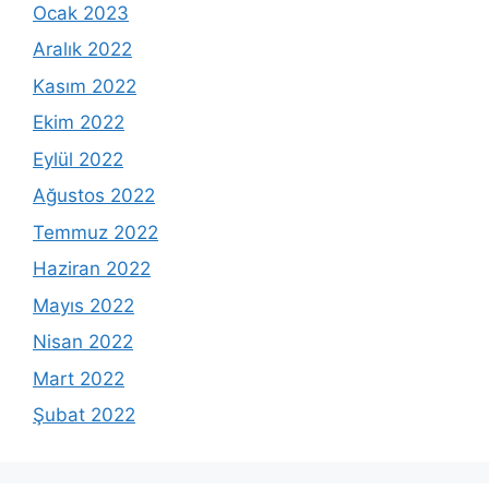
Ocak 2023
Aralık 2022
Kasım 2022
Ekim 2022
Eylül 2022
Ağustos 2022
Temmuz 2022
Haziran 2022
Mayıs 2022
Nisan 2022
Mart 2022
Şubat 2022