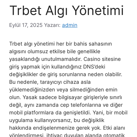
Trbet Algı Yönetimi
Eylül 17, 2025
Yazarı:
admin
Trbet algı yönetimi her bir bahis sahasının
algısını olumsuz etkilse bile genellikle
yasaklandığı unutulmamalıdır. Casino sitesine
giriş yapmak için kullandığınız DNS’deki
değişiklikler de giriş sorunlarına neden olabilir.
Bu nedenle, tarayıcıyı cihaza asla
yüklemediğinizden veya silmediğinden emin
olun. Yasak sadece bilgisayar girişleriyle sınırlı
değil, aynı zamanda cep telefonlarına ve diğer
mobil platformlara da genişletildi. Yani, bir mobil
uygulama kullanıyorsanız, bu değişiklik
hakkında endişelenmenize gerek yok. Etki alanı
yönlendirmesi, ihtiyaç duyulan alanda otomatik