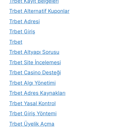
Trbet Kayıt Belgeleri
Trbet Alternatif Kuponlar
Trbet Adresi
Trbet Giriş
Trbet
Trbet Altyapı Sorusu
Trbet Site İncelemesi
Trbet Casino Desteği
Trbet Algı Yönetimi
Trbet Adres Kaynakları
Trbet Yasal Kontrol
Trbet Giriş Yöntemi
Trbet Üyelik Açma