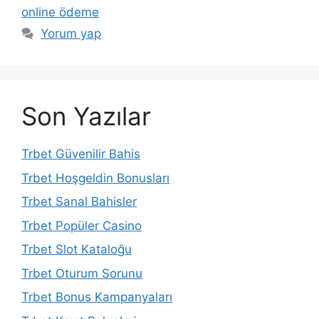
online ödeme
Yorum yap
Son Yazılar
Trbet Güvenilir Bahis
Trbet Hoşgeldin Bonusları
Trbet Sanal Bahisler
Trbet Popüler Casino
Trbet Slot Kataloğu
Trbet Oturum Sorunu
Trbet Bonus Kampanyaları