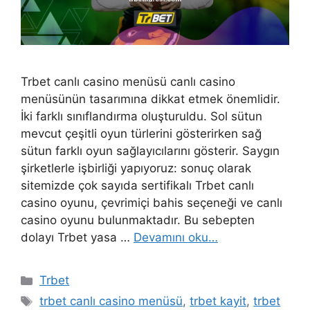
Trbet canlı casino menüsü canlı casino
menüsünün tasarımına dikkat etmek önemlidir.
İki farklı sınıflandırma oluşturuldu. Sol sütun
mevcut çeşitli oyun türlerini gösterirken sağ
sütun farklı oyun sağlayıcılarını gösterir. Saygın
şirketlerle işbirliği yapıyoruz: sonuç olarak
sitemizde çok sayıda sertifikalı Trbet canlı
casino oyunu, çevrimiçi bahis seçeneği ve canlı
casino oyunu bulunmaktadır. Bu sebepten
dolayı Trbet yasa …
Devamını oku…
Kategoriler
Trbet
Etiketler
trbet canlı casino menüsü
,
trbet kayit
,
trbet