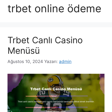
trbet online ödeme
Trbet Canlı Casino
Menüsü
Ağustos 10, 2024
Yazarı:
admin