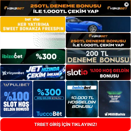
×
TRBET GİRİŞ İÇİN TIKLAYINIZ!