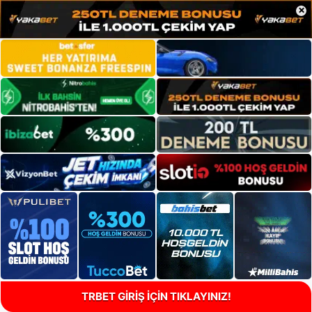
×
TRBET GİRİŞ İÇİN TIKLAYINIZ!