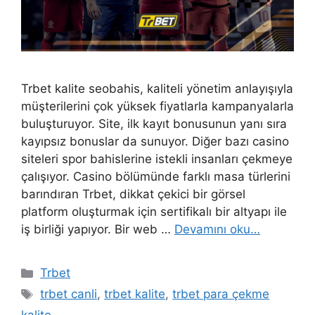
Trbet kalite seobahis, kaliteli yönetim anlayışıyla
müşterilerini çok yüksek fiyatlarla kampanyalarla
buluşturuyor. Site, ilk kayıt bonusunun yanı sıra
kayıpsız bonuslar da sunuyor. Diğer bazı casino
siteleri spor bahislerine istekli insanları çekmeye
çalışıyor. Casino bölümünde farklı masa türlerini
barındıran Trbet, dikkat çekici bir görsel
platform oluşturmak için sertifikalı bir altyapı ile
iş birliği yapıyor. Bir web …
Devamını oku…
Kategoriler
Trbet
Etiketler
trbet canli
,
trbet kalite
,
trbet para çekme