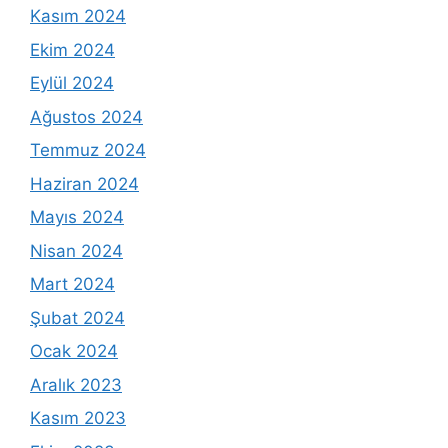
Kasım 2024
Ekim 2024
Eylül 2024
Ağustos 2024
Temmuz 2024
Haziran 2024
Mayıs 2024
Nisan 2024
Mart 2024
Şubat 2024
Ocak 2024
Aralık 2023
Kasım 2023