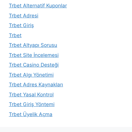
Trbet Alternatif Kuponlar
Trbet Adresi
Trbet Giriş
Trbet
Trbet Altyapı Sorusu
Trbet Site İncelemesi
Trbet Casino Desteği
Trbet Algı Yönetimi
Trbet Adres Kaynakları
Trbet Yasal Kontrol
Trbet Giriş Yöntemi
Trbet Üyelik Açma