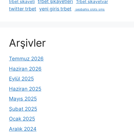
trbet şikayetleri
trbet şikayeti
Trbet şikayetvar
twitter trbet
yeni giris trbet
seobahis slots sms
Arşivler
Temmuz 2026
Haziran 2026
Eylül 2025
Haziran 2025
Mayıs 2025
Şubat 2025
Ocak 2025
Aralık 2024