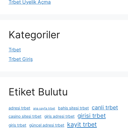
Trbet Üyelik Açma
Kategoriler
Trbet
Trbet Giriş
Etiket Bulutu
canli trbet
adresi trbet
bahis sitesi trbet
ana sayfa trbet
girisi trbet
casino sitesi trbet
giris adresi trbet
kayit trbet
giris trbet
güncel adresi trbet