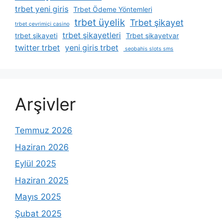
trbet yeni giris
Trbet Ödeme Yöntemleri
trbet üyelik
Trbet şikayet
trbet çevrimiçi casino
trbet şikayetleri
trbet şikayeti
Trbet şikayetvar
twitter trbet
yeni giris trbet
seobahis slots sms
Arşivler
Temmuz 2026
Haziran 2026
Eylül 2025
Haziran 2025
Mayıs 2025
Şubat 2025