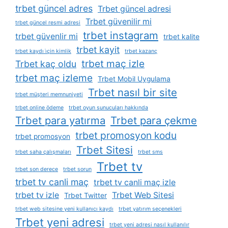
trbet güncel adres
Trbet güncel adresi
Trbet güvenilir mi
trbet güncel resmi adresi
trbet instagram
trbet güvenlir mi
trbet kalite
trbet kayit
trbet kaydı i̇çin kimlik
trbet kazanç
trbet maç izle
Trbet kaç oldu
trbet maç izleme
Trbet Mobil Uygulama
Trbet nasıl bir site
trbet müşteri memnuniyeti
trbet online ödeme
trbet oyun sunucuları hakkında
Trbet para yatırma
Trbet para çekme
trbet promosyon kodu
trbet promosyon
Trbet Sitesi
trbet saha çalışmaları
trbet sms
Trbet tv
trbet son derece
trbet sorun
trbet tv canli maç
trbet tv canli maç izle
trbet tv izle
Trbet Web Sitesi
Trbet Twitter
trbet web sitesine yeni kullanıcı kaydı
trbet yatırım seçenekleri
Trbet yeni adresi
trbet yeni adresi nasıl kullanılır