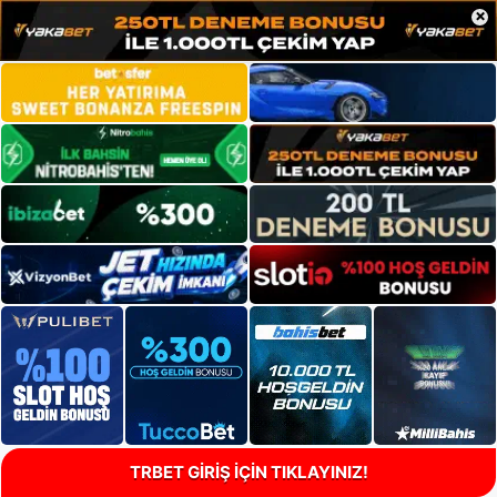
×
TRBET GİRİŞ İÇİN TIKLAYINIZ!