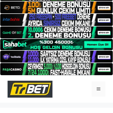
İçeriğe
atla
Menü