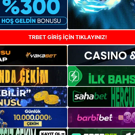
TRBET GİRİŞ İÇİN TIKLAYINIZ!