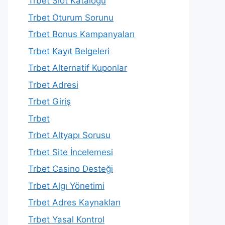
Trbet Slot Kataloğu
Trbet Oturum Sorunu
Trbet Bonus Kampanyaları
Trbet Kayıt Belgeleri
Trbet Alternatif Kuponlar
Trbet Adresi
Trbet Giriş
Trbet
Trbet Altyapı Sorusu
Trbet Site İncelemesi
Trbet Casino Desteği
Trbet Algı Yönetimi
Trbet Adres Kaynakları
Trbet Yasal Kontrol