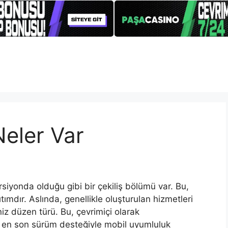
Neler Var
rsiyonda olduğu gibi bir çekiliş bölümü var. Bu,
tımdır. Aslında, genellikle oluşturulan hizmetleri
iz düzen türü. Bu, çevrimiçi olarak
ak, en son sürüm desteğiyle mobil uyumluluk