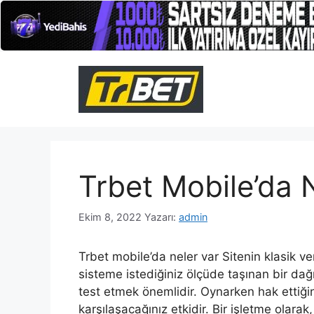
İçeriğe
atla
Trbet Mobile’da 
Ekim 8, 2022
Yazarı:
admin
Trbet mobile’da neler var Sitenin klasik ve
sisteme istediğiniz ölçüde taşınan bir dağı
test etmek önemlidir. Oynarken hak ettiğin
karşılaşacağınız etkidir. Bir işletme olar