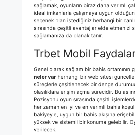
sağlamak, oyunların biraz daha verimli çal
ideal imkanlarla çalışmaya uygun olduğu
seçenek olan istediğiniz herhangi bir can
sırasında çeşitli avantajlar elde etmenizi 
sağlamanıza da olanak tanır.
Trbet Mobil Faydalar
Genel olarak sağlam bir bahis ortamının g
neler var
herhangi bir web sitesi güncell
süreçlerle çeşitlenecek bir denge durumudu
olasılıklara erişim açma sürecidir. Bu aslın
Pozisyonu oyun sırasında çeşitli işlemlerden
her zaman en iyi ve en verimli bahis koşul
bakiyeyle, uygun bir bahis akışına erişebili
yüksek ve sistemli bir konuma gelebilir. O
verilecek.