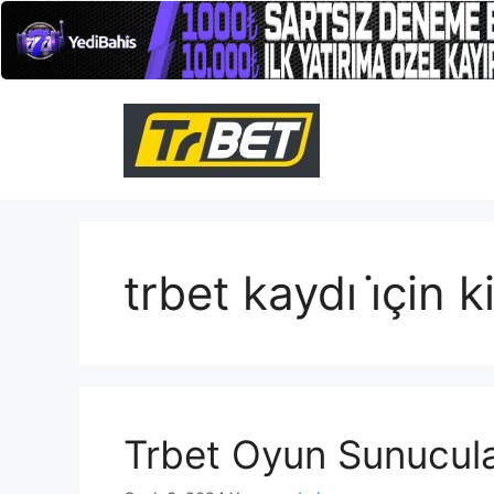
İçeriğe
atla
trbet kaydı i̇çin k
Trbet Oyun Sunucula