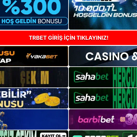
TRBET GİRİŞ İÇİN TIKLAYINIZ!