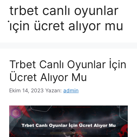
trbet canlı oyunlar
i̇çin ücret alıyor mu
Trbet Canlı Oyunlar İçin
Ücret Alıyor Mu
Ekim 14, 2023
Yazarı:
admin