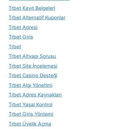
Trbet Kayıt Belgeleri
Trbet Alternatif Kuponlar
Trbet Adresi
Trbet Giriş
Trbet
Trbet Altyapı Sorusu
Trbet Site İncelemesi
Trbet Casino Desteği
Trbet Algı Yönetimi
Trbet Adres Kaynakları
Trbet Yasal Kontrol
Trbet Giriş Yöntemi
Trbet Üyelik Açma