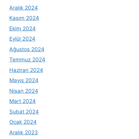
Aralık 2024
Kasım 2024
Ekim 2024
Eylül 2024
Ağustos 2024
Temmuz 2024
Haziran 2024
Mayıs 2024
Nisan 2024
Mart 2024
Şubat 2024
Ocak 2024
Aralık 2023