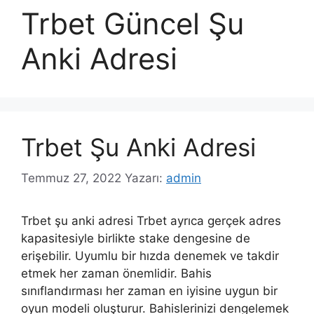
Trbet Güncel Şu
Anki Adresi
Trbet Şu Anki Adresi
Temmuz 27, 2022
Yazarı:
admin
Trbet şu anki adresi Trbet ayrıca gerçek adres
kapasitesiyle birlikte stake dengesine de
erişebilir. Uyumlu bir hızda denemek ve takdir
etmek her zaman önemlidir. Bahis
sınıflandırması her zaman en iyisine uygun bir
oyun modeli oluşturur. Bahislerinizi dengelemek