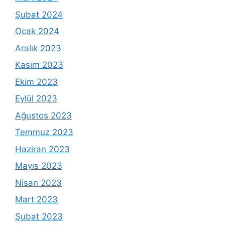
Şubat 2024
Ocak 2024
Aralık 2023
Kasım 2023
Ekim 2023
Eylül 2023
Ağustos 2023
Temmuz 2023
Haziran 2023
Mayıs 2023
Nisan 2023
Mart 2023
Şubat 2023