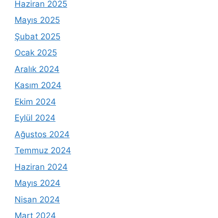
Haziran 2025
Mayıs 2025
Şubat 2025
Ocak 2025
Aralık 2024
Kasım 2024
Ekim 2024
Eylül 2024
Ağustos 2024
Temmuz 2024
Haziran 2024
Mayıs 2024
Nisan 2024
Mart 2024