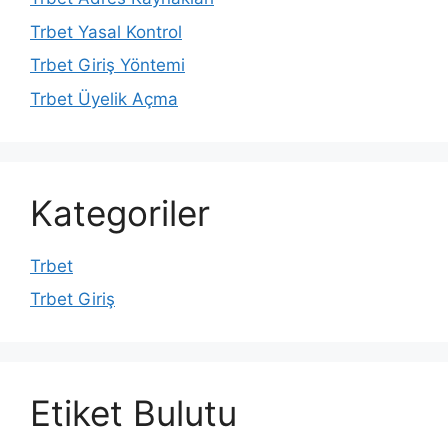
Trbet Yasal Kontrol
Trbet Giriş Yöntemi
Trbet Üyelik Açma
Kategoriler
Trbet
Trbet Giriş
Etiket Bulutu