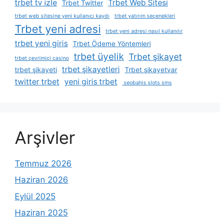
trbet tv izle
Trbet Web Sitesi
Trbet Twitter
trbet web sitesine yeni kullanıcı kaydı
trbet yatırım seçenekleri
Trbet yeni adresi
trbet yeni adresi nasıl kullanılır
trbet yeni giris
Trbet Ödeme Yöntemleri
trbet üyelik
Trbet şikayet
trbet çevrimiçi casino
trbet şikayetleri
trbet şikayeti
Trbet şikayetvar
twitter trbet
yeni giris trbet
seobahis slots sms
Arşivler
Temmuz 2026
Haziran 2026
Eylül 2025
Haziran 2025