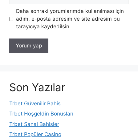
sitesi
Daha sonraki yorumlarımda kullanılması için
adım, e-posta adresim ve site adresim bu
tarayıcıya kaydedilsin.
Son Yazılar
Trbet Güvenilir Bahis
Trbet Hoşgeldin Bonusları
Trbet Sanal Bahisler
Trbet Popüler Casino