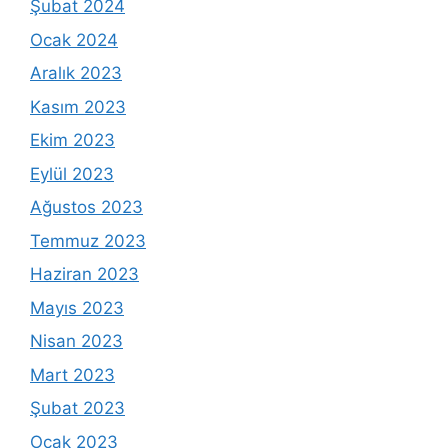
Şubat 2024
Ocak 2024
Aralık 2023
Kasım 2023
Ekim 2023
Eylül 2023
Ağustos 2023
Temmuz 2023
Haziran 2023
Mayıs 2023
Nisan 2023
Mart 2023
Şubat 2023
Ocak 2023