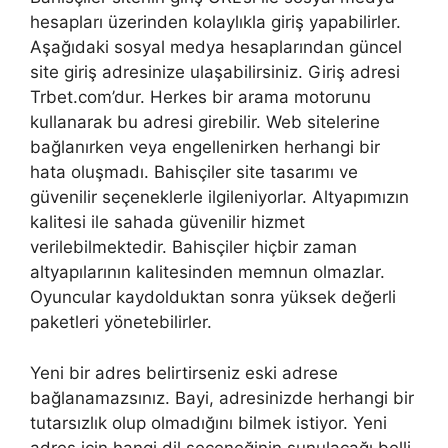
hesapları üzerinden kolaylıkla giriş yapabilirler.
Aşağıdaki sosyal medya hesaplarından güncel
site giriş adresinize ulaşabilirsiniz. Giriş adresi
Trbet.com’dur. Herkes bir arama motorunu
kullanarak bu adresi girebilir. Web sitelerine
bağlanırken veya engellenirken herhangi bir
hata oluşmadı. Bahisçiler site tasarımı ve
güvenilir seçeneklerle ilgileniyorlar. Altyapımızın
kalitesi ile sahada güvenilir hizmet
verilebilmektedir. Bahisçiler hiçbir zaman
altyapılarının kalitesinden memnun olmazlar.
Oyuncular kaydolduktan sonra yüksek değerli
paketleri yönetebilirler.
Yeni bir adres belirtirseniz eski adrese
bağlanamazsınız. Bayi, adresinizde herhangi bir
tutarsızlık olup olmadığını bilmek istiyor. Yeni
adres için hangi dil seçeneğinin sunulacağı belli