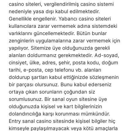
casino siteleri, vergilendirilmiş casino sistemi
nedeniyle yasa dışı kabul edilmektedir.
Genellikle engellenir. Yabancı casino siteleri
kullanıcılara zarar vermemek adına sistemdeki
varlıklarını güncellemektedir. Bütün bunlar
zenginlerin uygulamalarına zarar vermemek için
yapılıyor. Sitemize üye olduğunuzda gerekli
alanları doldurmanız gerekmektedir. Ad-soyad,
cinsiyet, ülke, adres, şehir, posta kodu, doğum
tarihi, e-posta, cep telefonu vb. alanları
doldurup şartları kabul ettiğinizde sözleşmenin
bir parçası olursunuz. Bunu kabul ederseniz
ortaya çıkan sorunların çoğundan siz
sorumlusunuz. Bir sanal oyun sitesine üye
olduğunuzda kişisel ve kart bilgilerinizin
dolandırıcılığa karşı korunması mümkündür.
Entry sanal casino sitesinde kişisel bilgiler hiç
kimseyle paylaşılmayacak veya kötü amaçlarla