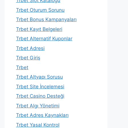
Trbet Slot Kataloğu
Trbet Oturum Sorunu
Trbet Bonus Kampanyaları
Trbet Kayıt Belgeleri
Trbet Alternatif Kuponlar
Trbet Adresi
Trbet Giriş
Trbet
Trbet Altyapı Sorusu
Trbet Site İncelemesi
Trbet Casino Desteği
Trbet Algı Yönetimi
Trbet Adres Kaynakları
Trbet Yasal Kontrol