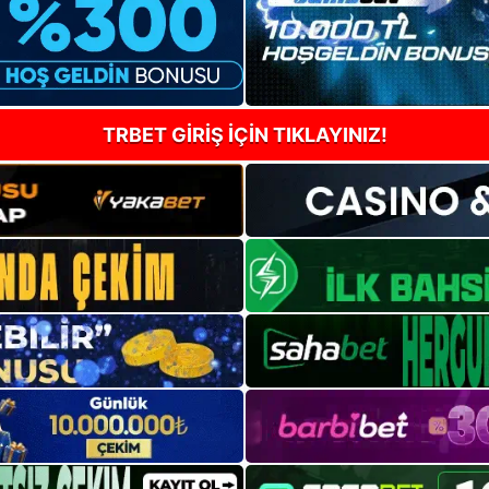
TRBET GİRİŞ İÇİN TIKLAYINIZ!