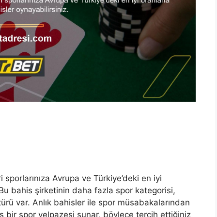
ri sporlarınıza Avrupa ve Türkiye’deki en iyi
. Bu bahis şirketinin daha fazla spor kategorisi,
 türü var. Anlık bahisler ile spor müsabakalarından
iş bir spor yelpazesi sunar, böylece tercih ettiğiniz