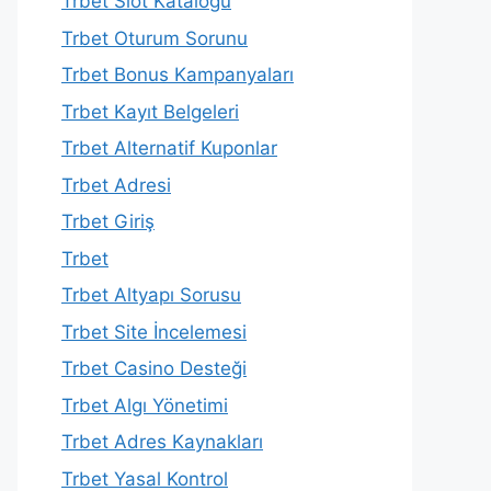
Trbet Slot Kataloğu
Trbet Oturum Sorunu
Trbet Bonus Kampanyaları
Trbet Kayıt Belgeleri
Trbet Alternatif Kuponlar
Trbet Adresi
Trbet Giriş
Trbet
Trbet Altyapı Sorusu
Trbet Site İncelemesi
Trbet Casino Desteği
Trbet Algı Yönetimi
Trbet Adres Kaynakları
Trbet Yasal Kontrol